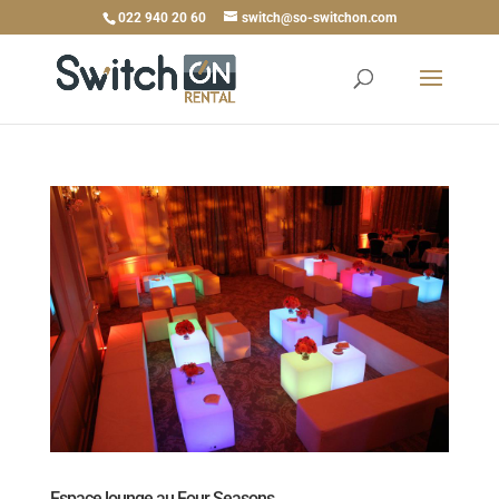
022 940 20 60
switch@so-switchon.com
Espace lounge au Four Seasons